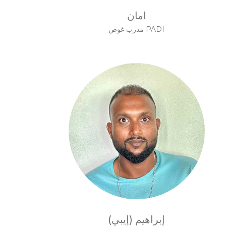
امان
مدرب غوص PADI
إبراهيم (إيبي)