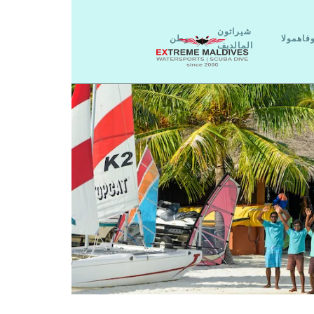
شيراتون
فاهمولا
وطن
المالديف