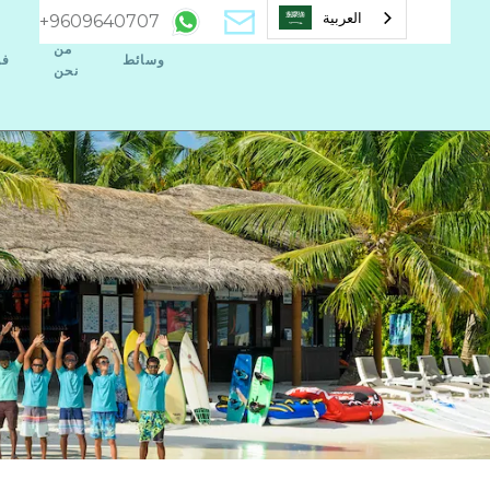
العربية‏
+9609640707
من
وسائط
فو
نحن