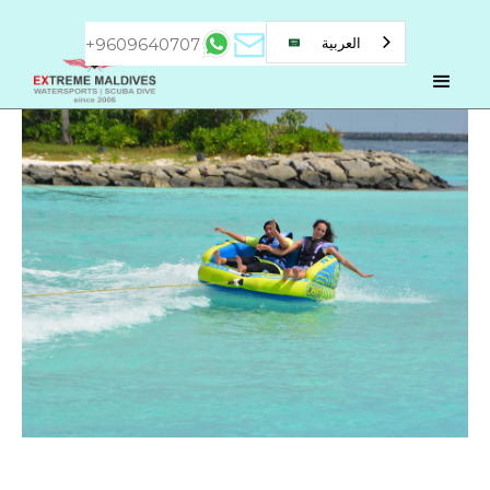
+9609640707
العربية‏