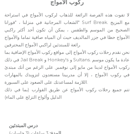
ركوب الأمواج
لا تفوت هذه الفرصة الرائعة للذهاب لركوب الأمواج في استراحة
الشعاب المرجانية في منزلنا ، "فورانا" Surf Break. مع المزيج
الصحيح من الموسم والطقس ، يمكن أن تكون أحد أكثر راكبي
الأمواج حظا في جزر المالديف حيث أن المياه صافية تماما والأمواج
رائعة للمبتدئين لراكبي الأمواج المحترفين.
نحن نقدم رحلات ركوب الأمواج إلى مواقع ركوب الأمواج الإضافية بما
في ذلك Jail Break و Honkey's و Sultans. عادة ما يكون موسم
ركوب الأمواج لدينا من مايو إلى نوفمبر. على الرغم من أنك مبتدئ
في ركوب الأمواج ، إلا أن مدربينا مستعدون لتزويدك بالمهارات
اللازمة لمساعدتك على الصعود على السبورة.
تتم جميع رحلات ركوب الأمواج عن طريق القوارب (بما في ذلك
الدليل وألواح التزلج على الماء)
درس المبتدئين
المدة:
3 ساعات (3 جلسات)